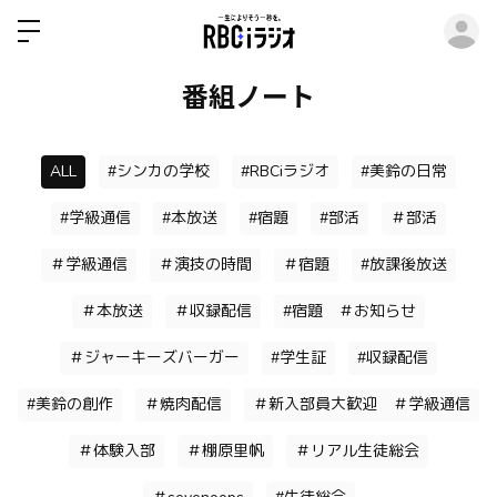
ロ
番組ノート
ALL
#シンカの学校
#RBCiラジオ
#美鈴の日常
#学級通信
#本放送
#宿題
#部活
＃部活
＃学級通信
＃演技の時間
＃宿題
#放課後放送
＃本放送
＃収録配信
#宿題 ＃お知らせ
＃ジャーキーズバーガー
#学生証
#収録配信
#美鈴の創作
＃焼肉配信
＃新入部員大歓迎 ＃学級通信
＃体験入部
＃棚原里帆
＃リアル生徒総会