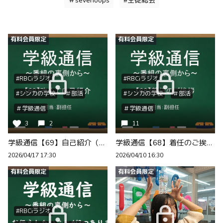
＃sevenoops
#生徒総会
有料会員限定
有料会員限定
#RBCiラジオ
#RBCiラジオ
#シンカの学校
＃部活
#シンカの学校
＃部活
＃学級通信
＃学級通信
3
2
11
学級通信【69】自己紹介（副担任）
学級通信【68】着任のご挨拶（副担任）
2026/04/17 17:30
2026/04/10 16:30
有料会員限定
有料会員限定
#RBCiラジオ