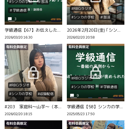
#シンカの学校
＃部活
#RBCiラジオ
＃学級通信
#シンカの学校
＃部活
3
学級通信【67】お伝えしたいことが3つあります。
2026年2月20日(金) ｢シンカの学校｣ 部活
2026/03/20 16:30
2026/02/20 20:58
有料会員限定
有料会員限定
#RBCiラジオ
#RBCiラジオ
#シンカの学校
＃学級通信
#シンカの学校
#収録配信
9
#203 家庭科～山芋～（本放送）
学級通信【58】シンカの学校が褒められたよ
2026/02/20 18:15
2025/05/23 17:50
有料会員限定
有料会員限定