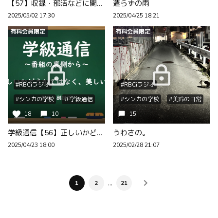
【57】収録・部活などに関するお知らせ
遣らずの雨
2025/05/02 17:30
2025/04/25 18:21
有料会員限定
有料会員限定
#RBCiラジオ
#RBCiラジオ
#シンカの学校
＃学級通信
#シンカの学校
#美鈴の日常
18
10
15
学級通信【56】正しいかどうかではなく、美しいかどうか
うわさの。
2025/04/23 18:00
2025/02/28 21:07
…
1
2
21