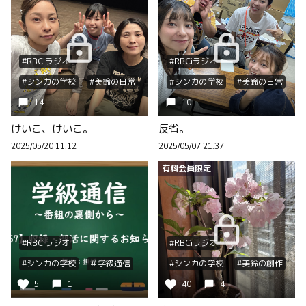
#RBCiラジオ
#RBCiラジオ
#シンカの学校
#美鈴の日常
#シンカの学校
#美鈴の日常
14
10
けいこ、けいこ。
反省。
2025/05/20 11:12
2025/05/07 21:37
有料会員限定
#RBCiラジオ
#RBCiラジオ
#シンカの学校
＃学級通信
#シンカの学校
#美鈴の創作
5
1
40
4